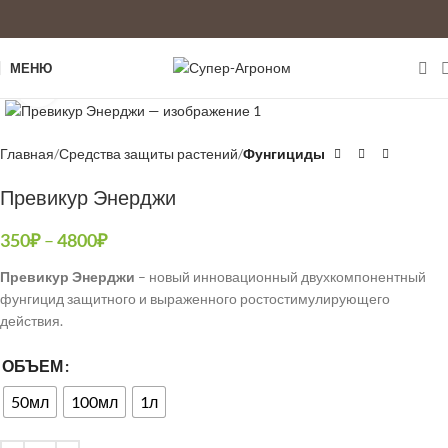
МЕНЮ
Увеличить
Главная
Средства защиты растений
Фунгициды
Превикур Энерджи
350
₽
–
4800
₽
Превикур Энерджи
– новый инновационный двухкомпонентный
фунгицид защитного и выраженного ростостимулирующего
действия.
ОБЪЕМ
50мл
100мл
1л