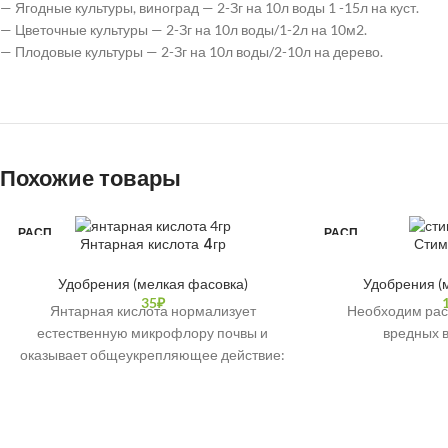
— Ягодные культуры, виноград — 2-Зг на 10л воды 1 -15л на куст.
— Цветочные культуры — 2-Зг на 10л воды/1-2л на 10м2.
— Плодовые культуры — 2-Зг на 10л воды/2-10л на дерево.
Похожие товары
РАСП
РАСП
Янтарная кислота 4гр
Стим
РОДА
РОДА
НО
НО
Удобрения (мелкая фасовка)
Удобрения (
35
₽
Янтарная кислота нормализует
Необходим рас
естественную микрофлору почвы и
вредных в
оказывает общеукрепляющее действие:
помогает лучше усваивать питательные
вещества и удобрения, стимулирует
всхожесть и