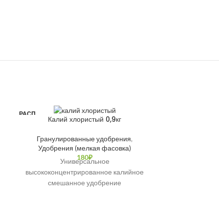
РАСП
РАСП
Калий хлористый 0,9кг
Кали
РОДА
РОДА
НО
НО
Гранулированные удобрения
,
Гранулир
Удобрения (мелкая фасовка)
Удобрени
180
₽
Универсальное
Высок
высококонцентрированное калийное
гранулир
смешанное удобрение
магние