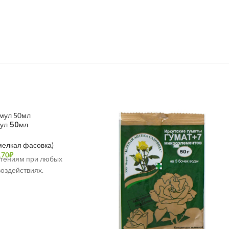
ул 50мл
мелкая фасовка)
170
₽
тениям при любых
оздействиях.