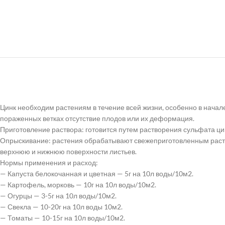
Цинк необходим растениям в течение всей жизни, особенно в начале
пораженных ветках отсутствие плодов или их деформация.
Приготовление раствора: готовится путем растворения сульфата ци
Опрыскивание: растения обрабатывают свежеприготовленным раство
верхнюю и нижнюю поверхности листьев.
Нормы применения и расход:
— Капуста белокочанная и цветная — 5г на 10л воды/10м2.
— Картофель, морковь — 10г на 10л воды/10м2.
— Огурцы — 3-5г на 10л воды/10м2.
— Свекла — 10-20г на 10л воды 10м2.
— Томаты — 10-15г на 10л воды/10м2.