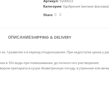
Артикул:
Уу00023
Категория:
Удобрения (мелкая фасовка)
Share:
ОПИСАНИЕ
SHIPPING & DELIVERY
 их. I развития и в период плодоношения. При недостатке цинка у р
нка в 10л воды при помешивании, до полного его растворения.
ром препарата в сухую безветренную погоду, в утренние или вече