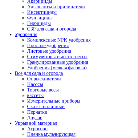
Акарициды
Адьюванты и прилипатели
Инсектициды
Фунгициды
Гербициды
СЗР для сада и огорода
Удобрения
Комплексные NPK удобрения
Простые удобрения
Листовые удобрения
Стимуляторы и антистрессы
Гранулированные удобрения
Удобрения (мелкая фасовка)
Всё для сада и огорода
Опрыскиватели
Насосы
Торговые весы
кассеты
Измерительные приборы
Скотч тепличный
Перчатки
Другое
Укрывной материал
Агроспан
Пленка мульчирующая