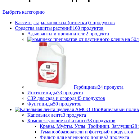
Выбрать категорию
Кассеты, тара, коррексы (пинетки)
5 продуктов
Средства защиты растений
160 продуктов
Адьюванты и прилипатели
2 продукта
Гербициды
24 продукта
Инсектициды
33 продукта
СЗР для сада и огорода
45 продуктов
Фунгициды
50 продуктов
Капельный полив
Капельная лента
3 продукта
Комплектующие и фитинги
38 продуктов
Краны, Муфты, Углы, Тройники, Заглушки
28
Туманообразователи и фоггеры
0 продуктов
Фильтр для капельного полива
2 продукта