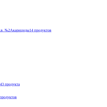
Акарициды
14 продуктов
43 продукта
 продуктов