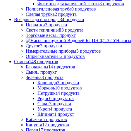
Фитинги для капельной ленты
8 продуктов
Полиэтиленовая труба
0 продуктов
Слепая трубка
2 продукта
Всё для сада и огорода
34 продукта
Перчатки
3 продукта
Скотч тепличный
3 продукта
Торговые весы
1 продукт
Насос
Другое
3 продукта
Измерительные приборы
5 продуктов
Опрыскиватели
12 продуктов
Семена
148 продуктов
Баклажаны
14 продуктов
Дыня
1 продукт
Зелень
33 продукта
Кориандр
3 продукта
Морковь
10 продуктов
Петрушка
4 продукта
Редис
6 продуктов
Салат
3 продукта
Укроп
4 продукта
Шпинат
1 продукт
Кабачки
5 продуктов
Капуста
12 продуктов
Перец
17 продуктов