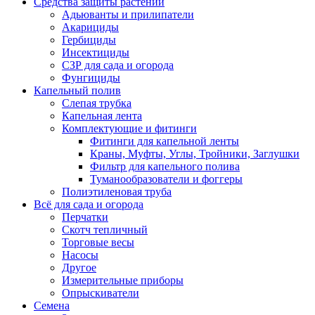
Средства защиты растений
Адьюванты и прилипатели
Акарициды
Гербициды
Инсектициды
СЗР для сада и огорода
Фунгициды
Капельный полив
Слепая трубка
Капельная лента
Комплектующие и фитинги
Фитинги для капельной ленты
Краны, Муфты, Углы, Тройники, Заглушки
Фильтр для капельного полива
Туманообразователи и фоггеры
Полиэтиленовая труба
Всё для сада и огорода
Перчатки
Скотч тепличный
Торговые весы
Насосы
Другое
Измерительные приборы
Опрыскиватели
Семена