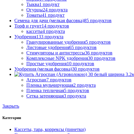
Тыква
1 продукт
Огурцы
24 продукта
Томаты
41 продукт
Семена для дачи (мелкая фасовка)
85 продуктов
Торф и грунт
14 продуктов
кассеты
4 продукта
Удобрения
133 продукта
Гранулированные удобрения
5 продуктов
Листовые удобрения
65 продуктов
Стимуляторы и антистрессы
36 продуктов
Комплексные NPK удобрения
30 продуктов
Простые удобрения
10 продуктов
Удобрения (мелкая фасовка)
30 продуктов
Агроспан
7 продуктов
Пленка мульчирующая
2 продукта
Пленка тепличная
5 продуктов
Сетка затеняющая
3 продукта
Закрыть
Категории
Кассеты, тара, коррексы (пинетки)