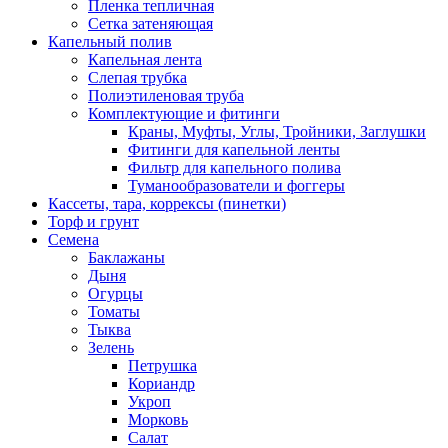
Пленка тепличная
Сетка затеняющая
Капельный полив
Капельная лента
Слепая трубка
Полиэтиленовая труба
Комплектующие и фитинги
Краны, Муфты, Углы, Тройники, Заглушки
Фитинги для капельной ленты
Фильтр для капельного полива
Туманообразователи и фоггеры
Кассеты, тара, коррексы (пинетки)
Торф и грунт
Семена
Баклажаны
Дыня
Огурцы
Томаты
Тыква
Зелень
Петрушка
Кориандр
Укроп
Морковь
Салат